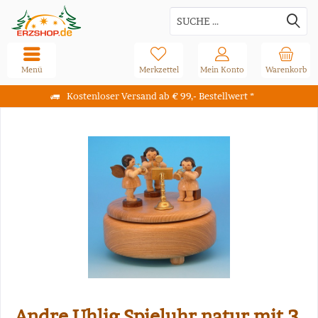
Menü
Merkzettel
Mein Konto
Warenkorb
Kostenloser Versand ab € 99,- Bestellwert *
Andre Uhlig Spieluhr natur mit 3