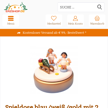
Menü
Merkzettel
Mein Konto
Warenkorb
Kostenloser Versand ab € 99,- Bestellwert *
Spieldose blau/weiß/gold mit 2