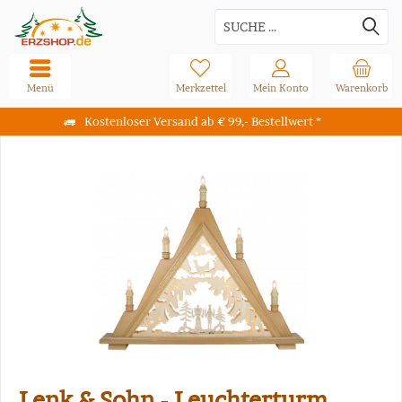
Menü
Merkzettel
Mein Konto
Warenkorb
Kostenloser Versand ab € 99,- Bestellwert *
Lenk & Sohn - Leuchterturm