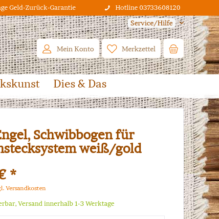
age Geld-Zurück-Garantie
Hotline 03733608120
Service/Hilfe
Mein Konto
Merkzettel
lkskunst
Dies & Das
Engel, Schwibbogen für
stecksystem weiß/gold
€ *
gl. Versandkosten
ferbar, Versand innerhalb 1-3 Werktage