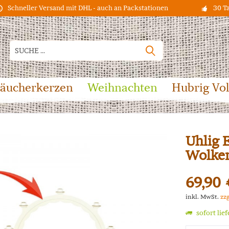
Schneller Versand mit DHL - auch an Packstationen
30 T
äucherkerzen
Weihnachten
Hubrig Vo
Uhlig 
Wolken
69,90 
inkl. MwSt.
zz
sofort lie