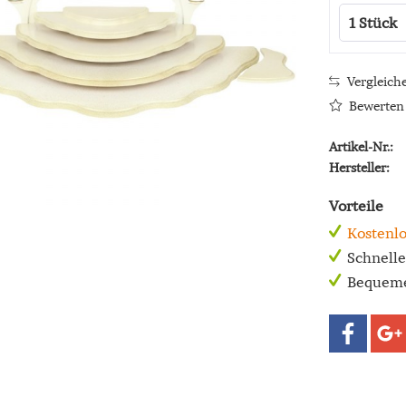
Vergleich
Bewerten
Artikel-Nr.:
Hersteller:
Vorteile
Kostenlo
Schnell
Bequeme