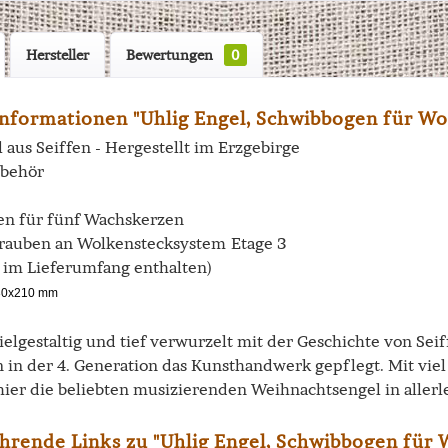
Hersteller
Bewertungen
0
nformationen "Uhlig Engel, Schwibbogen für W
 aus Seiffen - Hergestellt im Erzgebirge
ubehör
n für fünf Wachskerzen
auben an Wolkenstecksystem Etage 3
 im Lieferumfang enthalten)
30x210 mm
vielgestaltig und tief verwurzelt mit der Geschichte von Se
n in der 4. Generation das Kunsthandwerk gepflegt. Mit vi
hier die beliebten musizierenden Weihnachtsengel in allerl
hrende Links zu "Uhlig Engel, Schwibbogen für