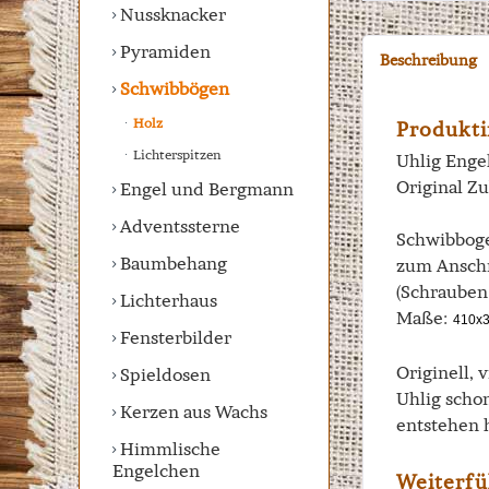
Nussknacker
Pyramiden
Beschreibung
Schwibbögen
Holz
Produkti
Lichterspitzen
Uhlig Engel
Original Z
Engel und Bergmann
Adventssterne
Schwibboge
Baumbehang
zum Anschr
(Schrauben
Lichterhaus
Maße:
410x
Fensterbilder
Originell, 
Spieldosen
Uhlig scho
Kerzen aus Wachs
entstehen 
Himmlische
Engelchen
Weiterfü