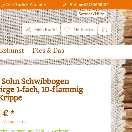
age Geld-Zurück-Garantie
Hotline 03733608120
Service/Hilfe
Mein Konto
Merkzettel
lkskunst
Dies & Das
 Sohn Schwibbogen
irge 1-fach, 10-flammig
Krippe
 € *
gl. Versandkosten
ferbar, Versand innerhalb 1-3 Werktage