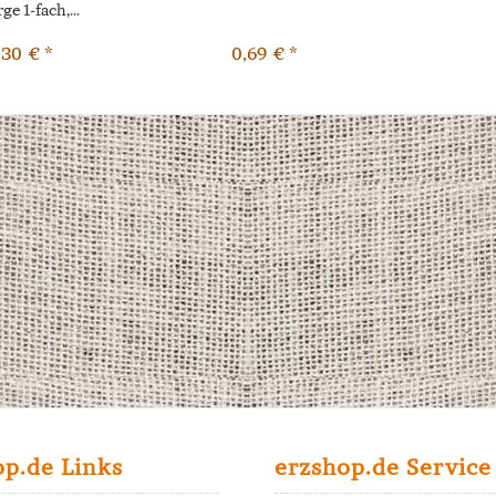
ge 1-fach,...
,30 € *
0,69 € *
op.de Links
erzshop.de Service