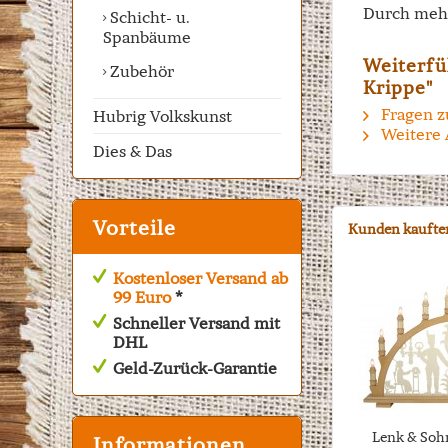
Durch mehr
Schicht- u.
Spanbäume
Weiterfü
Zubehör
Krippe"
Fragen z
Hubrig Volkskunst
Weitere 
Dies & Das
Vorteile
Kunden kaufte
Kostenloser Versand ab
99 Euro
*
Schneller Versand mit
DHL
Geld-Zurück-Garantie
Lenk & Soh
Informationen