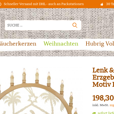
Schneller Versand mit DHL - auch an Packstationen
30 T
äucherkerzen
Weihnachten
Hubrig Vo
Lenk &
Erzgeb
Motiv 
198,30
inkl. MwSt.
zz
sofort lie