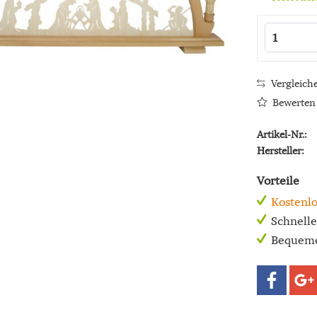
Vergleich
Bewerten
Artikel-Nr.:
Hersteller:
Vorteile
Kostenlo
Schnell
Bequeme