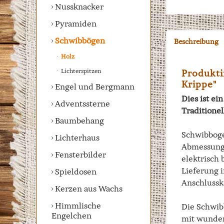
Nussknacker
Pyramiden
Schwibbögen
Beschreibung
Holz
Lichterspitzen
Produkti
Krippe"
Engel und Bergmann
Dies ist e
Adventssterne
Traditione
Baumbehang
Schwibboge
Lichterhaus
Abmessung
Fensterbilder
elektrisch 
Lieferung i
Spieldosen
Anschlussk
Kerzen aus Wachs
Himmlische
Die Schwib
Engelchen
mit wunder