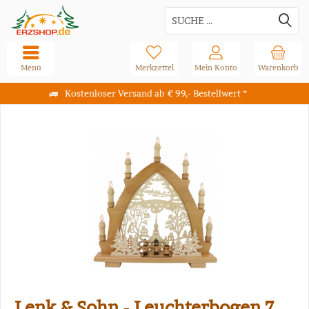
Menü
Merkzettel
Mein Konto
Warenkorb
Kostenloser Versand ab € 99,- Bestellwert *
Lenk & Sohn - Leuchterbogen 7