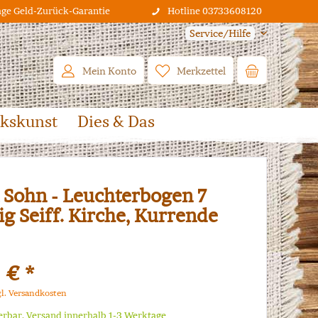
age Geld-Zurück-Garantie
Hotline 03733608120
Service/Hilfe
Mein Konto
Merkzettel
lkskunst
Dies & Das
 Sohn - Leuchterbogen 7
g Seiff. Kirche, Kurrende
 € *
gl. Versandkosten
ferbar, Versand innerhalb 1-3 Werktage