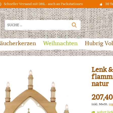
Schneller Versand mit DHL - auch an Packstationen
30 T
äucherkerzen
Weihnachten
Hubrig Vo
Lenk &
flammi
natur
207,40
inkl. MwSt.
zz
sofort lie