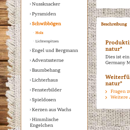
Nussknacker
Pyramiden
Schwibbögen
Beschreibung
Holz
Lichterspitzen
Produkti
natur"
Engel und Bergmann
Dies ist e
Adventssterne
Germany M
Baumbehang
Weiterfü
Lichterhaus
natur"
Fensterbilder
Fragen z
Weitere 
Spieldosen
Kerzen aus Wachs
Himmlische
Engelchen