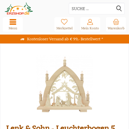
Menü
Merkzettel
Mein Konto
Warenkorb
Kostenloser Versand ab € 99,- Bestellwert *
Lenk & Sohn - Leuchterbogen 5