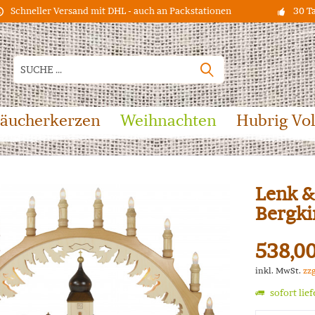
Schneller Versand mit DHL - auch an Packstationen
30 T
äucherkerzen
Weihnachten
Hubrig Vo
Lenk &
Bergki
538,00
inkl. MwSt.
zz
sofort lie