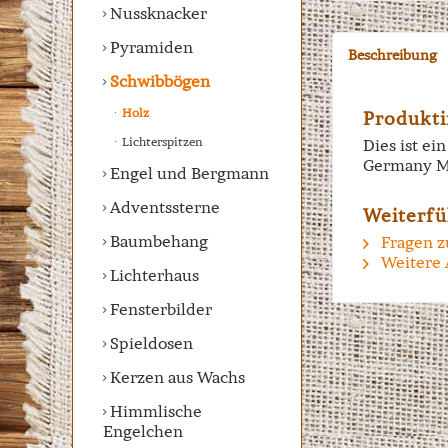
Nussknacker
Pyramiden
Beschreibung
Schwibbögen
Holz
Produkti
Lichterspitzen
Dies ist e
Germany M
Engel und Bergmann
Adventssterne
Weiterfü
Baumbehang
Fragen z
Weitere 
Lichterhaus
Fensterbilder
Spieldosen
Kerzen aus Wachs
Himmlische
Engelchen