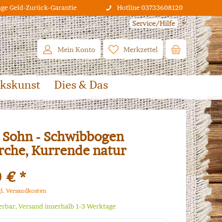
age Geld-Zurück-Garantie
Hotline 03733608120
Service/Hilfe
Mein Konto
Merkzettel
lkskunst
Dies & Das
 Sohn - Schwibbogen
rche, Kurrende natur
 € *
gl. Versandkosten
ferbar, Versand innerhalb 1-3 Werktage