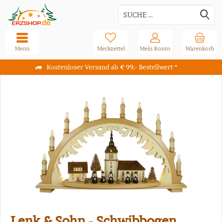
Menü
Merkzettel
Mein Konto
Warenkorb
Kostenloser Versand ab € 99,- Bestellwert *
Lenk & Sohn - Schwibbogen