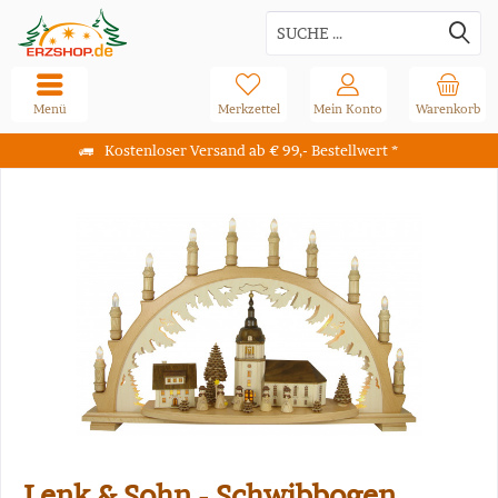
Menü
Merkzettel
Mein Konto
Warenkorb
Kostenloser Versand ab € 99,- Bestellwert *
Lenk & Sohn - Schwibbogen