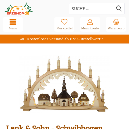
Menü
Merkzettel
Mein Konto
Warenkorb
Kostenloser Versand ab € 99,- Bestellwert *
Lenk & Sohn - Schwibbogen