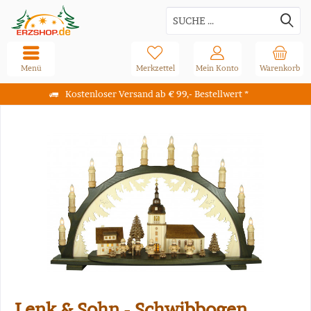
Menü
Merkzettel
Mein Konto
Warenkorb
Kostenloser Versand ab € 99,- Bestellwert *
Lenk & Sohn - Schwibbogen