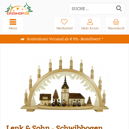
Menü
Merkzettel
Mein Konto
Warenkorb
Kostenloser Versand ab € 99,- Bestellwert *
Lenk & Sohn - Schwibbogen