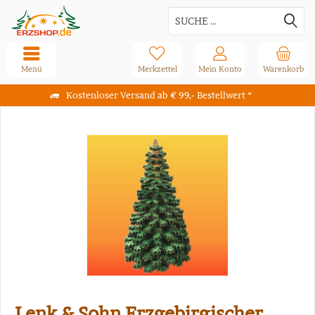
Menü
Merkzettel
Mein Konto
Warenkorb
Kostenloser Versand ab € 99,- Bestellwert *
Lenk & Sohn Erzgebirgischer