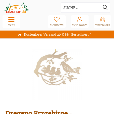
Menü
Merkzettel
Mein Konto
Warenkorb
Kostenloser Versand ab € 99,- Bestellwert *
Dregeno Erzgebirge -