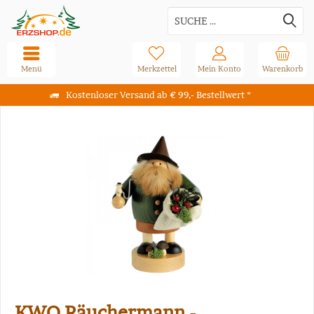
Menü
Merkzettel
Mein Konto
Warenkorb
Kostenloser Versand ab € 99,- Bestellwert *
KWO Räuchermann -