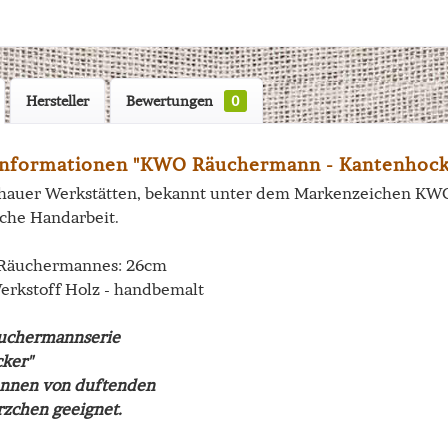
Hersteller
Bewertungen
0
informationen "KWO Räuchermann - Kantenhock
hauer Werkstätten, bekannt unter dem Markenzeichen KWO, 
sche Handarbeit.
 Räuchermannes: 26cm
Werkstoff Holz - handbemalt
äuchermannserie
ker"
nnen von duftenden
zchen geeignet.