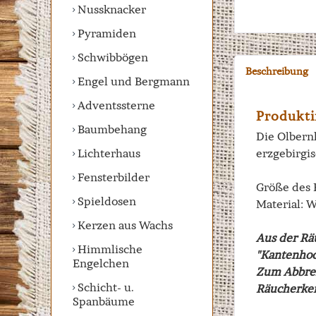
Nussknacker
Pyramiden
Schwibbögen
Beschreibung
Engel und Bergmann
Adventssterne
Produkt
Baumbehang
Die Olbern
Lichterhaus
erzgebirgi
Fensterbilder
Größe des
Spieldosen
Material: 
Kerzen aus Wachs
Aus der R
Himmlische
"Kantenhoc
Engelchen
Zum Abbre
Schicht- u.
Räucherker
Spanbäume