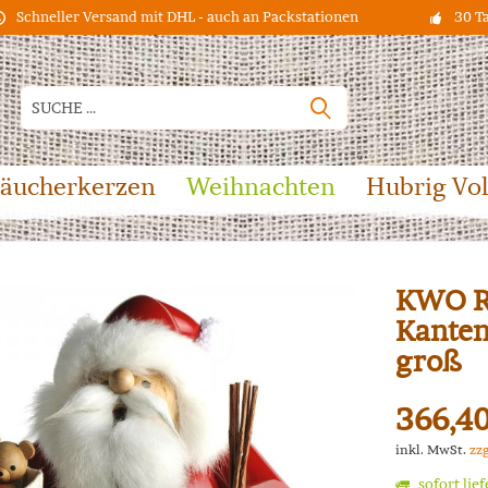
Schneller Versand mit DHL - auch an Packstationen
30 T
äucherkerzen
Weihnachten
Hubrig Vo
KWO R
Kante
groß
366,40
inkl. MwSt.
zz
sofort lie