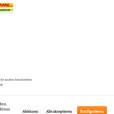
ht anders beschrieben
e®
den.
ktion
Ablehnen
Alle akzeptieren
Konfigurieren