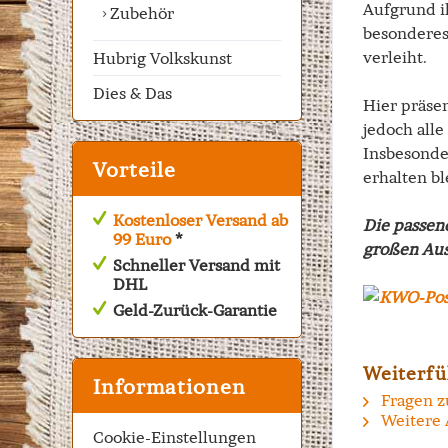
Aufgrund ih
Zubehör
besonderes
verleiht.
Hubrig Volkskunst
Dies & Das
Hier präse
jedoch alle
Insbesonde
Vorteile
erhalten bl
Kostenloser Versand ab
Die passen
99 Euro
*
großen Aus
Schneller Versand mit
DHL
Geld-Zurück-Garantie
Weiterfü
Informationen
Fragen z
Weitere 
Cookie-Einstellungen