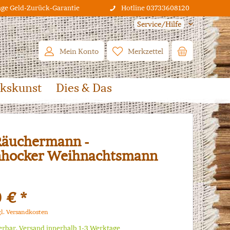
age Geld-Zurück-Garantie
Hotline 03733608120
Service/Hilfe
Mein Konto
Merkzettel
lkskunst
Dies & Das
äuchermann -
nhocker Weihnachtsmann
 € *
gl. Versandkosten
ferbar, Versand innerhalb 1-3 Werktage