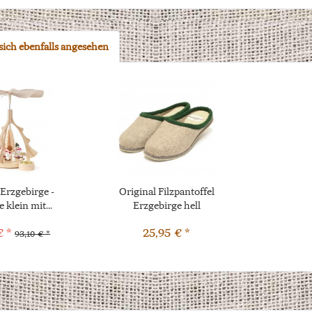
ich ebenfalls angesehen
Erzgebirge -
Original Filzpantoffel
 klein mit...
Erzgebirge hell
€ *
25,95 € *
93,10 € *