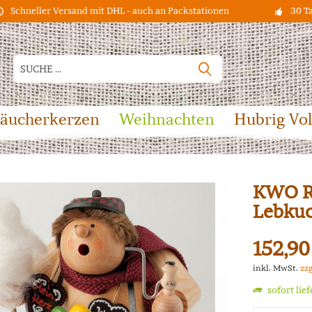
Schneller Versand mit DHL - auch an Packstationen
30 T
äucherkerzen
Weihnachten
Hubrig Vo
KWO R
Lebku
152,90
inkl. MwSt.
zz
sofort lie