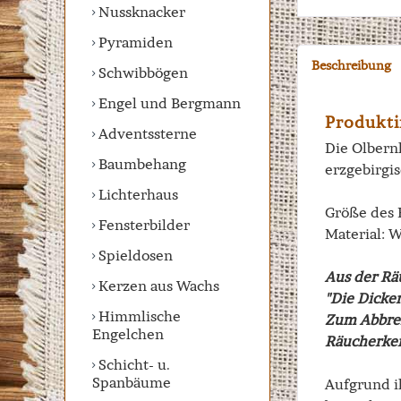
Nussknacker
Pyramiden
Beschreibung
Schwibbögen
Engel und Bergmann
Produkti
Adventssterne
Die Olbern
Baumbehang
erzgebirgi
Lichterhaus
Größe des
Fensterbilder
Material: 
Spieldosen
Aus der R
Kerzen aus Wachs
"Die Dicke
Himmlische
Zum Abbre
Engelchen
Räucherker
Schicht- u.
Spanbäume
Aufgrund ih