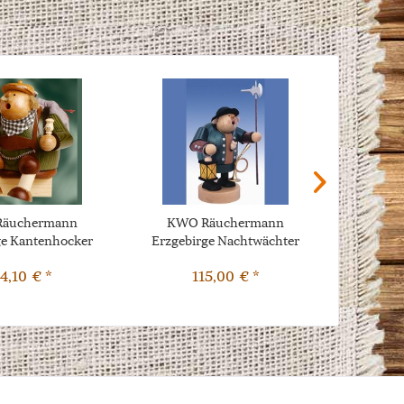
äuchermann
KWO Räuchermann
KWO
ge Kantenhocker
Erzgebirge Nachtwächter
Erzgebir
ourist...
18cm
4,10 € *
115,00 € *