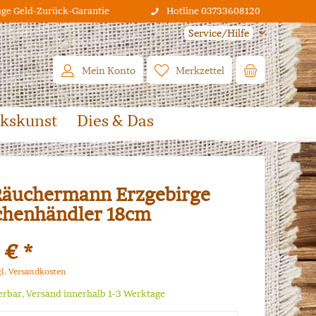
age Geld-Zurück-Garantie
Hotline 03733608120
Service/Hilfe
Mein Konto
Merkzettel
lkskunst
Dies & Das
äuchermann Erzgebirge
chenhändler 18cm
 € *
gl. Versandkosten
ferbar, Versand innerhalb 1-3 Werktage