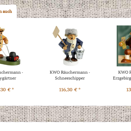
n auch
chermann -
KWO Räuchermann -
KWO R
ygärtner
Schneeschipper
Erzgebir
T
,30 € *
116,30 € *
13