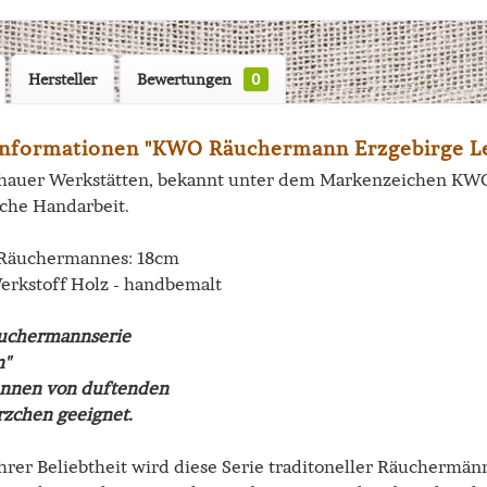
Hersteller
Bewertungen
0
nformationen "KWO Räuchermann Erzgebirge L
hauer Werkstätten, bekannt unter dem Markenzeichen KWO, 
sche Handarbeit.
 Räuchermannes: 18cm
Werkstoff Holz - handbemalt
äuchermannserie
n"
nnen von duftenden
zchen geeignet.
rer Beliebtheit wird diese Serie traditoneller Räuchermänne