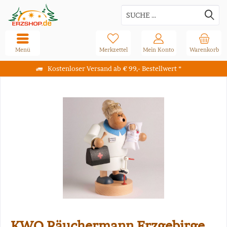
Menü
Merkzettel
Mein Konto
Warenkorb
Kostenloser Versand ab € 99,- Bestellwert *
KWO Räuchermann Erzgebirge