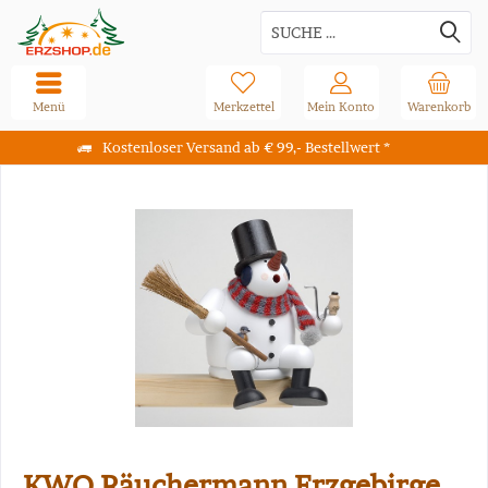
Menü
Merkzettel
Mein Konto
Warenkorb
Kostenloser Versand ab € 99,- Bestellwert *
KWO Räuchermann Erzgebirge