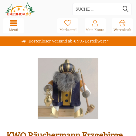
Menü
Merkzettel
Mein Konto
Warenkorb
Kostenloser Versand ab € 99,- Bestellwert *
KWO Räuchermann Erzgebirge