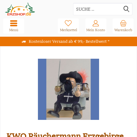
Menü
Merkzettel
Mein Konto
Warenkorb
Kostenloser Versand ab € 99,- Bestellwert *
KWO Räuchermann Erzgebirge