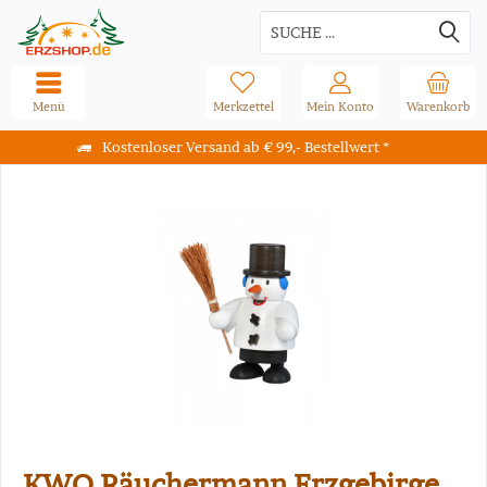
Menü
Merkzettel
Mein Konto
Warenkorb
Kostenloser Versand ab € 99,- Bestellwert *
KWO Räuchermann Erzgebirge