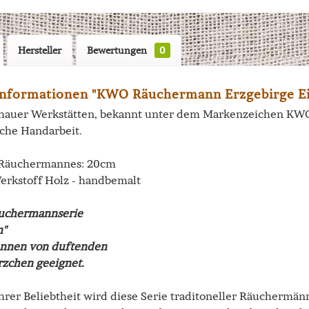
Hersteller
Bewertungen
0
nformationen "KWO Räuchermann Erzgebirge E
hauer Werkstätten, bekannt unter dem Markenzeichen KWO, 
sche Handarbeit.
 Räuchermannes: 20cm
Werkstoff Holz - handbemalt
äuchermannserie
n"
nnen von duftenden
zchen geeignet.
rer Beliebtheit wird diese Serie traditoneller Räuchermänne