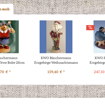
n auch
uchermann
KWO Räuchermann
KWO R
itwe Bolte 20cm
Erzgebirge Weihnachtsmann
Erzgebirg
25cm
,70 € *
159,40 € *
247,10