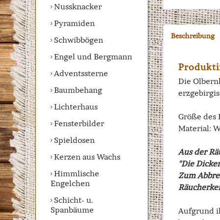
Nussknacker
Pyramiden
Beschreibung
Schwibbögen
Engel und Bergmann
Produkti
Adventssterne
Die Olbern
Baumbehang
erzgebirgi
Lichterhaus
Größe des
Fensterbilder
Material: 
Spieldosen
Aus der R
Kerzen aus Wachs
"Die Dicke
Himmlische
Zum Abbre
Engelchen
Räucherker
Schicht- u.
Spanbäume
Aufgrund ih