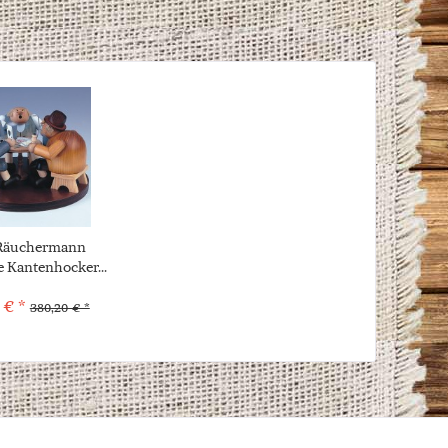
äuchermann
e Kantenhocker...
 € *
380,20 € *