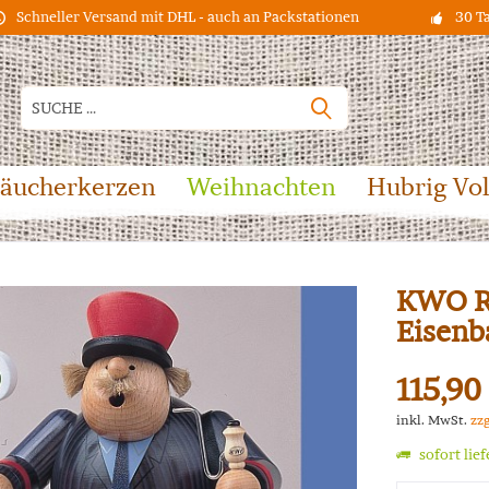
Schneller Versand mit DHL - auch an Packstationen
30 T
äucherkerzen
Weihnachten
Hubrig Vo
KWO R
Eisen
115,90
inkl. MwSt.
zz
sofort lie