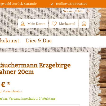
age Geld-Zurück-Garantie
Hotline 03733608120
Service/Hilfe
Mein Konto
Merkzettel
lkskunst
Dies & Das
äuchermann Erzgebirge
bahner 20cm
 € *
gl. Versandkosten
ferbar, Versand innerhalb 1-3 Werktage