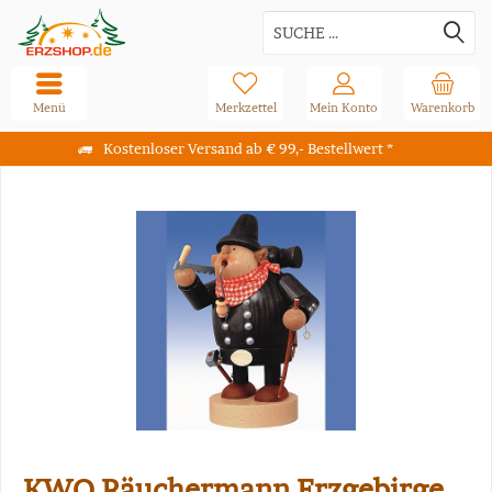
Menü
Merkzettel
Mein Konto
Warenkorb
Kostenloser Versand ab € 99,- Bestellwert *
KWO Räuchermann Erzgebirge