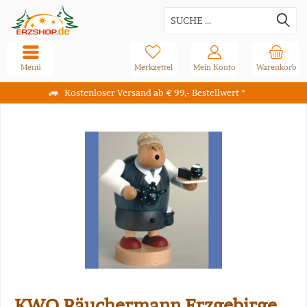
Menü
Merkzettel
Mein Konto
Warenkorb
Kostenloser Versand ab € 99,- Bestellwert *
KWO Räuchermann Erzgebirge