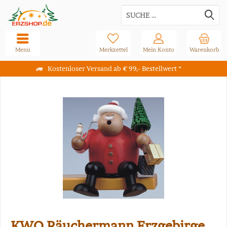
Menü
Merkzettel
Mein Konto
Warenkorb
Kostenloser Versand ab € 99,- Bestellwert *
KWO Räuchermann Erzgebirge