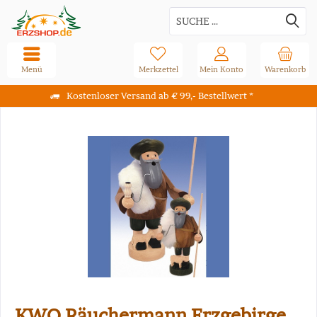
Menü
Merkzettel
Mein Konto
Warenkorb
Kostenloser Versand ab € 99,- Bestellwert *
KWO Räuchermann Erzgebirge