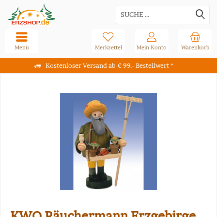
Menü
Merkzettel
Mein Konto
Warenkorb
Kostenloser Versand ab € 99,- Bestellwert *
KWO Räuchermann Erzgebirge