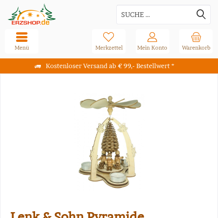
Menü
Merkzettel
Mein Konto
Warenkorb
Kostenloser Versand ab € 99,- Bestellwert *
Lenk & Sohn Pyramide