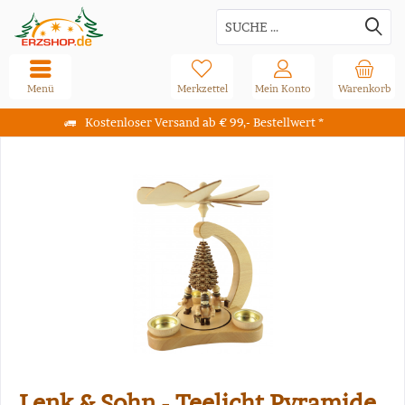
Menü
Merkzettel
Mein Konto
Warenkorb
Kostenloser Versand ab € 99,- Bestellwert *
Lenk & Sohn - Teelicht Pyramide