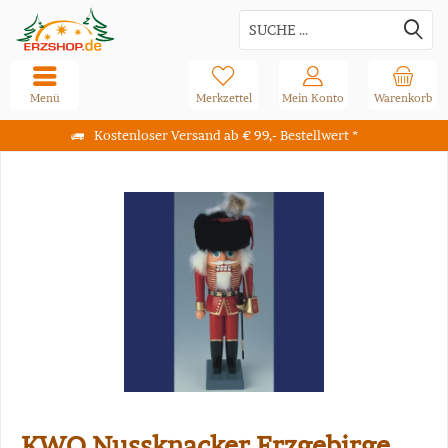
Menü
Merkzettel
Mein Konto
Warenkorb
Kostenloser Versand ab € 99,- Bestellwert *
KWO Nussknacker Erzgebirge