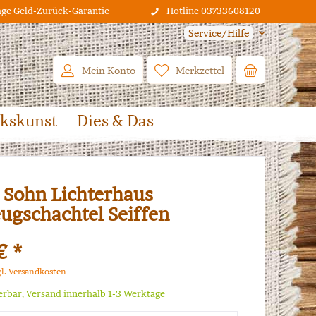
age Geld-Zurück-Garantie
Hotline 03733608120
Service/Hilfe
Mein Konto
Merkzettel
lkskunst
Dies & Das
 Sohn Lichterhaus
eugschachtel Seiffen
€ *
gl. Versandkosten
ferbar, Versand innerhalb 1-3 Werktage