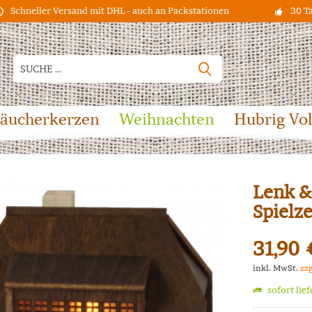
Schneller Versand mit DHL - auch an Packstationen
30 T
äucherkerzen
Weihnachten
Hubrig Vo
Lenk &
Spielz
31,90 
inkl. MwSt.
zz
sofort lie