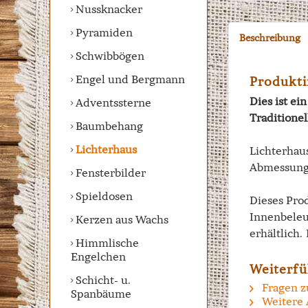
Nussknacker
Pyramiden
Beschreibung
Schwibbögen
Engel und Bergmann
Produkti
Dies ist e
Adventssterne
Traditione
Baumbehang
Lichterhaus
Lichterhau
Abmessung:
Fensterbilder
Spieldosen
Dieses Prod
Innenbeleu
Kerzen aus Wachs
erhältlich.
Himmlische
Engelchen
Weiterfü
Schicht- u.
Fragen z
Spanbäume
Weitere 