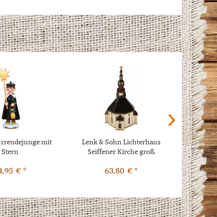
rrendejunge mit
Lenk & Sohn Lichterhaus
Lenk &
Stern
Seiffener Kirche groß
4,95 € *
63,80 € *