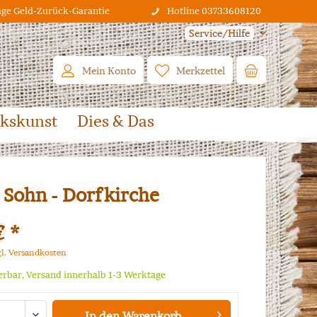
age Geld-Zurück-Garantie
Hotline 03733608120
Service/Hilfe
Mein Konto
Merkzettel
lkskunst
Dies & Das
 Sohn - Dorfkirche
€ *
gl. Versandkosten
ferbar, Versand innerhalb 1-3 Werktage
In den
Warenkorb