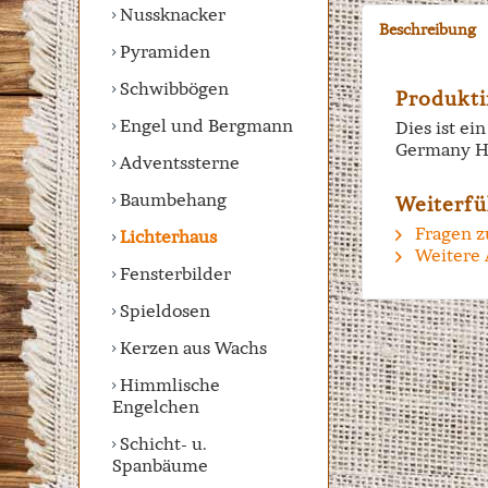
Nussknacker
Beschreibung
Pyramiden
Schwibbögen
Produkti
Engel und Bergmann
Dies ist e
Germany H
Adventssterne
Baumbehang
Weiterfü
Fragen z
Lichterhaus
Weitere 
Fensterbilder
Spieldosen
Kerzen aus Wachs
Himmlische
Engelchen
Schicht- u.
Spanbäume