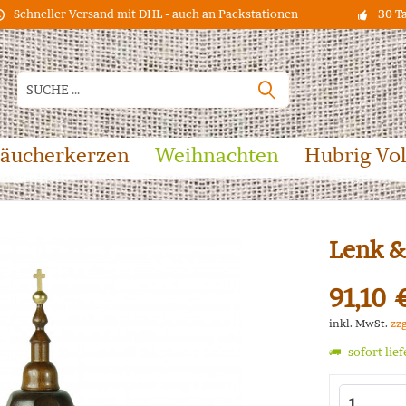
Schneller Versand mit DHL - auch an Packstationen
30 T
äucherkerzen
Weihnachten
Hubrig Vo
Lenk &
91,10 
inkl. MwSt.
zz
sofort lie