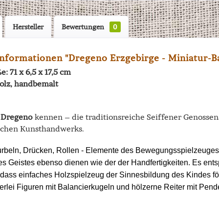
Hersteller
Bewertungen
0
nformationen "Dregeno Erzgebirge - Miniatur-
e: 71 x 6,5 x 17,5 cm
Holz, handbemalt
e
Dregeno
kennen – die traditionsreiche Seiffener Genossen
schen Kunsthandwerks.
rbeln, Drücken, Rollen - Elemente des Bewegungsspielzeuges,
s Geistes ebenso dienen wie der der Handfertigkeiten. Es ent
 dass einfaches Holzspielzeug der Sinnesbildung des Kindes fö
lerlei Figuren mit Balancierkugeln und hölzerne Reiter mit Pend