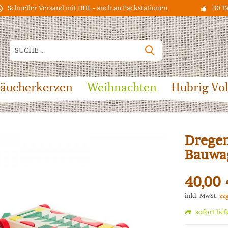
Schneller Versand mit DHL - auch an Packstationen
30 T
äucherkerzen
Weihnachten
Hubrig Vo
Dregen
Bauwag
40,00 
inkl. MwSt.
zz
sofort lie