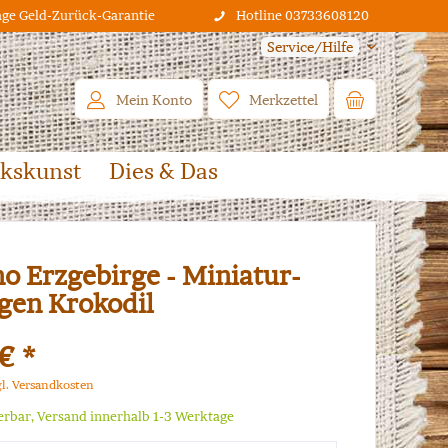
age Geld-Zurück-Garantie
Hotline 03733608120
Service/Hilfe
Mein Konto
Merkzettel
lkskunst
Dies & Das
o Erzgebirge - Miniatur-
en Krokodil
€ *
gl. Versandkosten
ferbar, Versand innerhalb 1-3 Werktage