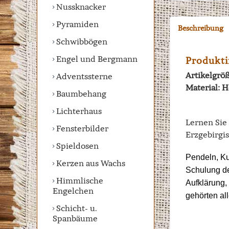
Nussknacker
Pyramiden
Beschreibung
Schwibbögen
Engel und Bergmann
Produkti
Artikelgröß
Adventssterne
Material: 
Baumbehang
Lichterhaus
Lernen Si
Fensterbilder
Erzgebirgi
Spieldosen
Pendeln, Ku
Kerzen aus Wachs
Schulung de
Himmlische
Aufklärung,
Engelchen
gehörten al
Schicht- u.
Spanbäume