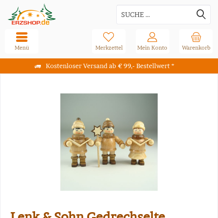
Menü
Merkzettel
Mein Konto
Warenkorb
Kostenloser Versand ab € 99,- Bestellwert *
Lenk & Sohn Gedrechselte