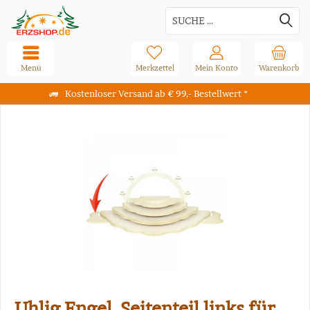
Menü
Merkzettel
Mein Konto
Warenkorb
Kostenloser Versand ab € 99,- Bestellwert *
Uhlig Engel, Seitenteil links für