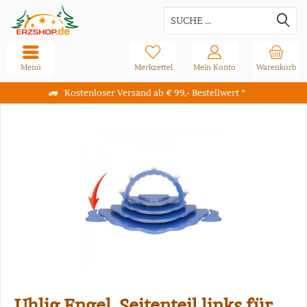
Menü
Merkzettel
Mein Konto
Warenkorb
Kostenloser Versand ab € 99,- Bestellwert *
Uhlig Engel, Seitenteil links für