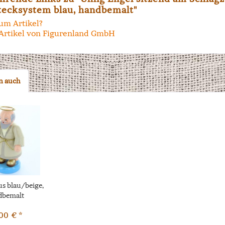
ecksystem blau, handbemalt"
um Artikel?
Artikel von Figurenland GmbH
n auch
us blau/beige,
dbemalt
00 € *