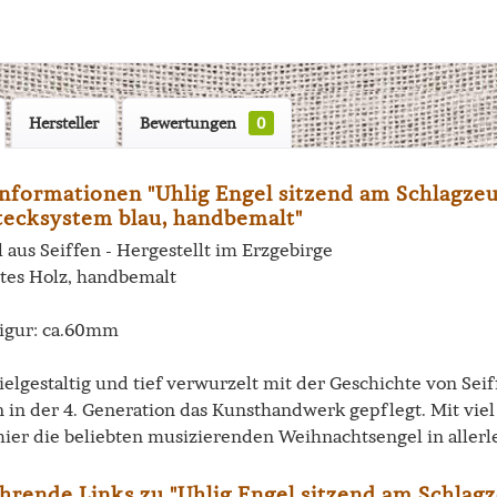
Hersteller
Bewertungen
0
nformationen "Uhlig Engel sitzend am Schlagzeu
ecksystem blau, handbemalt"
 aus Seiffen - Hergestellt im Erzgebirge
tes Holz, handbemalt
igur: ca.60mm
vielgestaltig und tief verwurzelt mit der Geschichte von Se
n in der 4. Generation das Kunsthandwerk gepflegt. Mit vi
hier die beliebten musizierenden Weihnachtsengel in allerl
hrende Links zu "Uhlig Engel sitzend am Schlagz