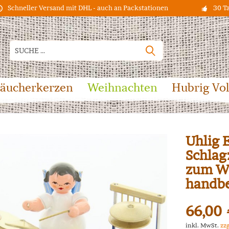
Schneller Versand mit DHL - auch an Packstationen
30 T
äucherkerzen
Weihnachten
Hubrig Vo
Uhlig 
Schlag
zum Wo
handb
66,00 
inkl. MwSt.
zz