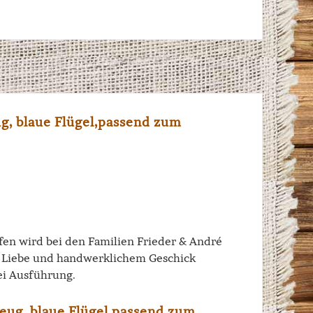
g, blaue Flügel,passend zum
iffen wird bei den Familien Frieder & André
el Liebe und handwerklichem Geschick
ei Ausführung.
eug, blaue Flügel,passend zum