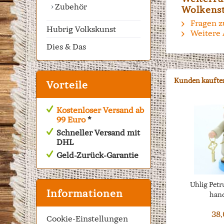
Zubehör
Wolkenst
Fragen z
Hubrig Volkskunst
Weitere 
Dies & Das
Kunden kaufte
Vorteile
Kostenloser Versand ab
99 Euro
*
Schneller Versand mit
DHL
Geld-Zurück-Garantie
Uhlig Petr
Informationen
han
38,
Cookie-Einstellungen