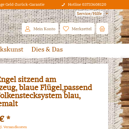
age Geld-Zurück-Garantie
Hotline 03733608120
Service/Hilfe
Mein Konto
Merkzettel
lkskunst
Dies & Das
Engel sitzend am
zeug, blaue Flügel,passend
lkenstecksystem blau,
emalt
€ *
gl. Versandkosten