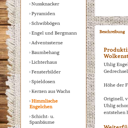
Nussknacker
Pyramiden
Schwibbögen
Beschreibung
Engel und Bergmann
Adventssterne
Produkti
Baumbehang
Wolkenst
Lichterhaus
Uhlig Engel
Gedrechsel
Fensterbilder
Spieldosen
Höhe der F
Kerzen aus Wachs
Originell, 
Himmlische
Uhlig scho
Engelchen
entstehen 
Schicht- u.
Spanbäume
Weiterfü