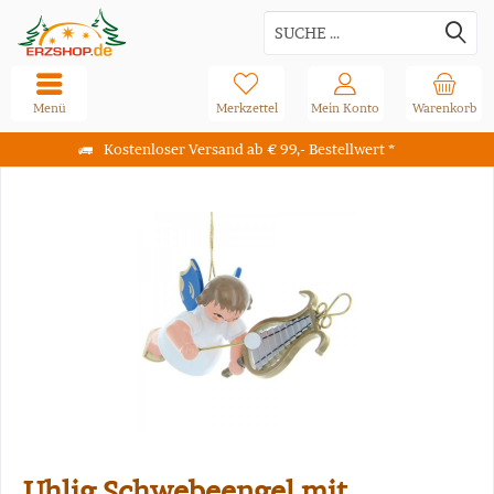
Menü
Merkzettel
Mein Konto
Warenkorb
Kostenloser Versand ab € 99,- Bestellwert *
Uhlig Schwebeengel mit