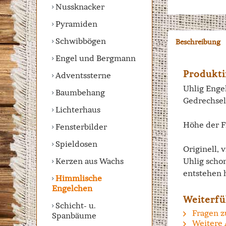
Nussknacker
Pyramiden
Schwibbögen
Beschreibung
Engel und Bergmann
Produkti
Adventssterne
Uhlig Engel
Baumbehang
Gedrechsel
Lichterhaus
Höhe der F
Fensterbilder
Spieldosen
Originell, 
Kerzen aus Wachs
Uhlig scho
entstehen 
Himmlische
Engelchen
Weiterfü
Schicht- u.
Fragen z
Spanbäume
Weitere 