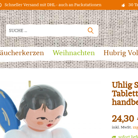
Schneller Versand mit DHL - auch an Packstationen
30 T
äucherkerzen
Weihnachten
Hubrig Vo
Uhlig 
Tablett
handb
24,30 
inkl. MwSt.
zz
sofort lie