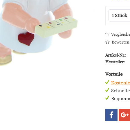
Vergleich
Bewerten
Artikel-Nr.:
Hersteller:
Vorteile
Kostenlo
Schnell
Bequeme