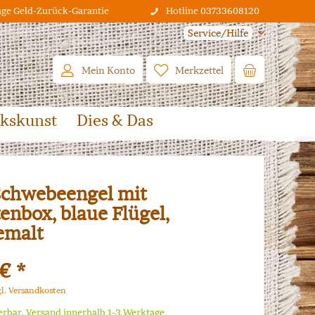
age Geld-Zurück-Garantie
Hotline 03733608120
Service/Hilfe
Mein Konto
Merkzettel
lkskunst
Dies & Das
Schwebeengel mit
enbox, blaue Flügel,
emalt
€ *
gl. Versandkosten
ferbar, Versand innerhalb 1-3 Werktage