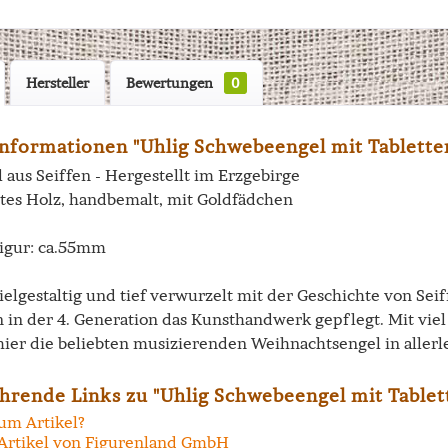
Hersteller
Bewertungen
0
nformationen "Uhlig Schwebeengel mit Tabletten
 aus Seiffen - Hergestellt im Erzgebirge
tes Holz, handbemalt, mit Goldfädchen
igur: ca.55mm
vielgestaltig und tief verwurzelt mit der Geschichte von Se
n in der 4. Generation das Kunsthandwerk gepflegt. Mit vi
hier die beliebten musizierenden Weihnachtsengel in allerl
hrende Links zu "Uhlig Schwebeengel mit Tablet
um Artikel?
Artikel von Figurenland GmbH