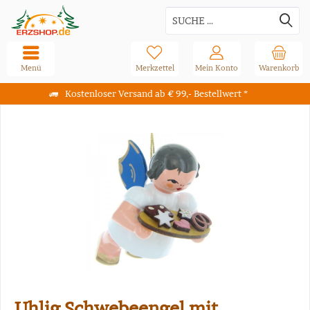
Menü
Merkzettel
Mein Konto
Warenkorb
Kostenloser Versand ab € 99,- Bestellwert *
Uhlig Schwebeengel mit