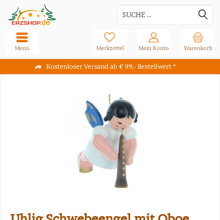
Menü
Merkzettel
Mein Konto
Warenkorb
Kostenloser Versand ab € 99,- Bestellwert *
Uhlig Schwebeengel mit Oboe,