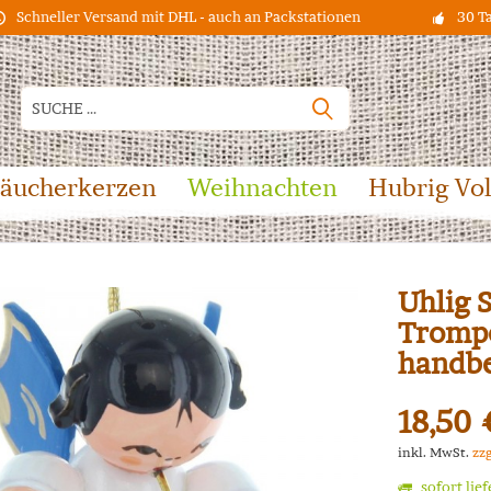
Schneller Versand mit DHL - auch an Packstationen
30 T
äucherkerzen
Weihnachten
Hubrig Vo
Uhlig 
Trompe
handb
18,50 
inkl. MwSt.
zz
sofort lie