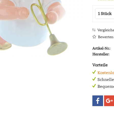
Vergleich
Bewerten
Artikel-Nr.:
Hersteller:
Vorteile
Kostenlo
Schnell
Bequeme