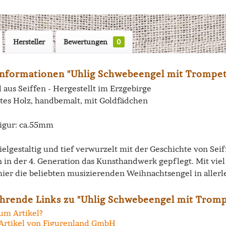
Hersteller
Bewertungen
0
nformationen "Uhlig Schwebeengel mit Trompete
 aus Seiffen - Hergestellt im Erzgebirge
tes Holz, handbemalt, mit Goldfädchen
igur: ca.55mm
vielgestaltig und tief verwurzelt mit der Geschichte von Se
n in der 4. Generation das Kunsthandwerk gepflegt. Mit vi
hier die beliebten musizierenden Weihnachtsengel in allerl
hrende Links zu "Uhlig Schwebeengel mit Trompe
um Artikel?
Artikel von Figurenland GmbH