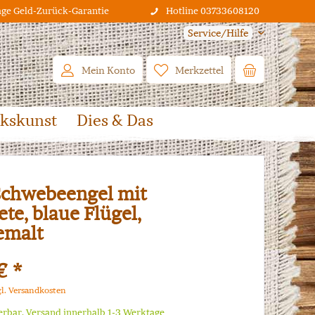
age Geld-Zurück-Garantie
Hotline 03733608120
Service/Hilfe
Mein Konto
Merkzettel
lkskunst
Dies & Das
Schwebeengel mit
te, blaue Flügel,
emalt
€ *
gl. Versandkosten
ferbar, Versand innerhalb 1-3 Werktage