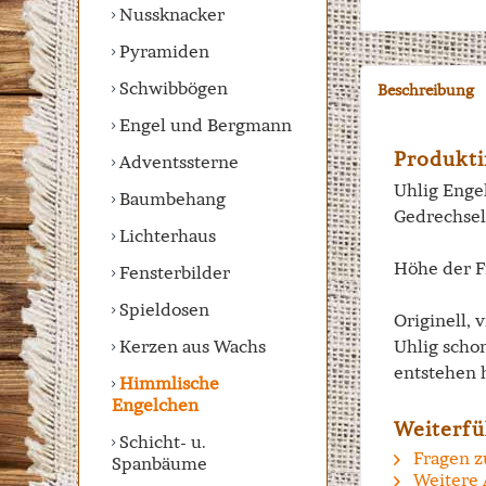
Nussknacker
Pyramiden
Schwibbögen
Beschreibung
Engel und Bergmann
Produkti
Adventssterne
Uhlig Engel
Baumbehang
Gedrechsel
Lichterhaus
Höhe der F
Fensterbilder
Spieldosen
Originell, 
Kerzen aus Wachs
Uhlig scho
entstehen 
Himmlische
Engelchen
Weiterfü
Schicht- u.
Fragen z
Spanbäume
Weitere 