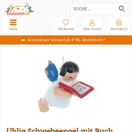
Menü
Merkzettel
Mein Konto
Warenkorb
Kostenloser Versand ab € 99,- Bestellwert *
Uhlig Schwebeengel mit Buch,