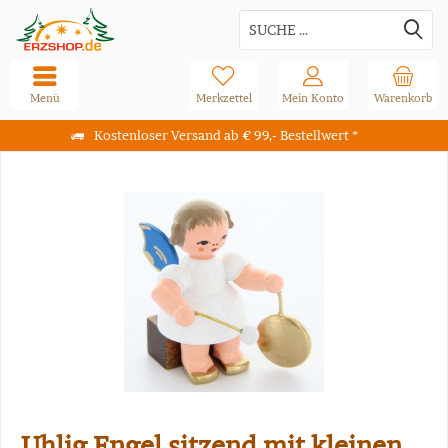
Menü
Merkzettel
Mein Konto
Warenkorb
Kostenloser Versand ab € 99,- Bestellwert *
Uhlig Engel sitzend mit kleinen