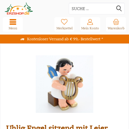
Menü
Merkzettel
Mein Konto
Warenkorb
Kostenloser Versand ab € 99,- Bestellwert *
Uhlig Engel sitzend mit Leier,