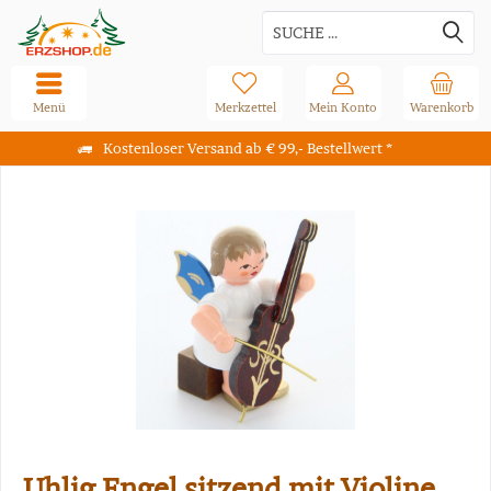
Menü
Merkzettel
Mein Konto
Warenkorb
Kostenloser Versand ab € 99,- Bestellwert *
Uhlig Engel sitzend mit Violine,