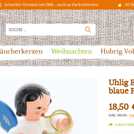
Schneller Versand mit DHL - auch an Packstationen
30 T
äucherkerzen
Weihnachten
Hubrig Vo
Uhlig 
blaue 
18,50 
inkl. MwSt.
zz
sofort lie