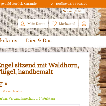
age Geld-Zurück-Garantie
Hotline 03733608120
Service/Hilfe
Mein Konto
Merkzettel
lkskunst
Dies & Das
Engel sitzend mit Waldhorn,
Flügel, handbemalt
€ *
gl. Versandkosten
ferbar, Versand innerhalb 1-3 Werktage