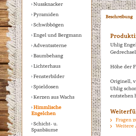
Nussknacker
Pyramiden
Beschreibung
Schwibbögen
Engel und Bergmann
Produkti
Uhlig Engel
Adventssterne
Gedrechsel
Baumbehang
Lichterhaus
Höhe der F
Fensterbilder
Originell, 
Spieldosen
Uhlig scho
entstehen 
Kerzen aus Wachs
Himmlische
Weiterfü
Engelchen
Fragen z
Schicht- u.
Weitere 
Spanbäume